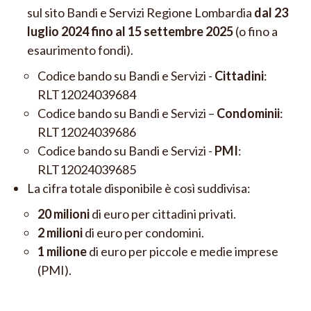
sul sito
Bandi e Servizi Regione Lombardia
dal 23
luglio 2024 fino al 15 settembre 2025
(o fino a
esaurimento fondi).
Codice bando su Bandi e Servizi -
Cittadini
:
RLT12024039684
Codice bando su Bandi e Servizi –
Condominii
:
RLT12024039686
Codice bando su Bandi e Servizi -
PMI
:
RLT12024039685
La cifra totale disponibile è così suddivisa:
20 milioni
di euro per cittadini privati.
2 milioni
di euro per condomini.
1 milione
di euro per piccole e medie imprese
(PMI).