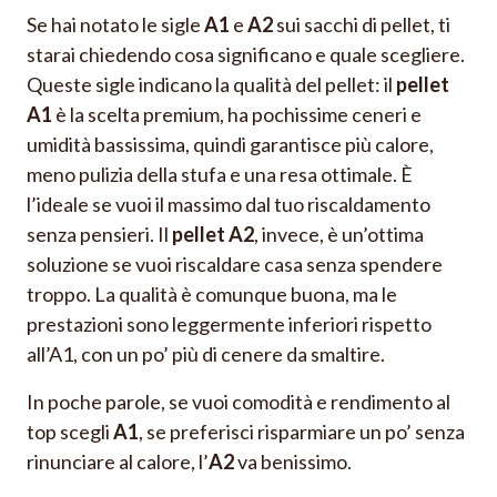
Se hai notato le sigle
A1
e
A2
sui sacchi di pellet, ti
starai chiedendo cosa significano e quale scegliere.
Queste sigle indicano la qualità del pellet: il
pellet
A1
è la scelta premium, ha pochissime ceneri e
umidità bassissima, quindi garantisce più calore,
meno pulizia della stufa e una resa ottimale. È
l’ideale se vuoi il massimo dal tuo riscaldamento
senza pensieri. Il
pellet A2
, invece, è un’ottima
soluzione se vuoi riscaldare casa senza spendere
troppo. La qualità è comunque buona, ma le
prestazioni sono leggermente inferiori rispetto
all’A1, con un po’ più di cenere da smaltire.
In poche parole, se vuoi comodità e rendimento al
top scegli
A1
, se preferisci risparmiare un po’ senza
rinunciare al calore, l’
A2
va benissimo.