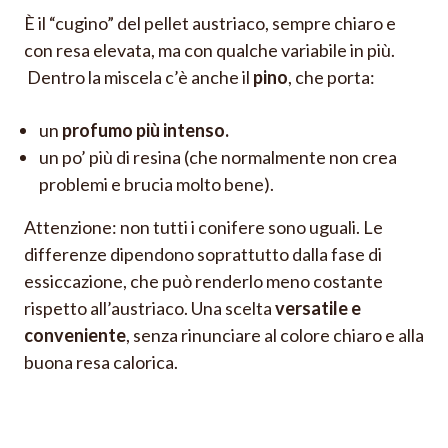
È il “cugino” del pellet austriaco, sempre chiaro e
con resa elevata, ma con qualche variabile in più.
Dentro la miscela c’è anche il
pino
, che porta:
un
profumo più intenso.
un po’ più di resina (che normalmente non crea
problemi e brucia molto bene).
Attenzione: non tutti i conifere sono uguali. Le
differenze dipendono soprattutto dalla fase di
essiccazione, che può renderlo meno costante
rispetto all’austriaco. Una scelta
versatile e
conveniente
, senza rinunciare al colore chiaro e alla
buona resa calorica.