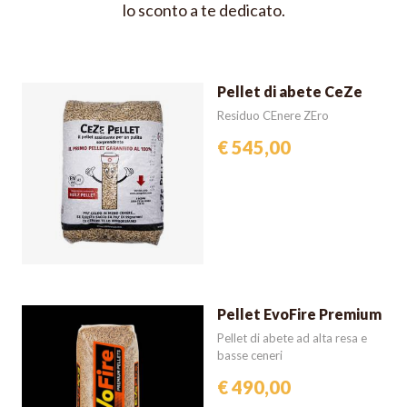
lo sconto a te dedicato.
Pellet di abete CeZe
Residuo CEnere ZEro
€ 545,00
Pellet EvoFire Premium
Pellet di abete ad alta resa e
basse ceneri
€ 490,00