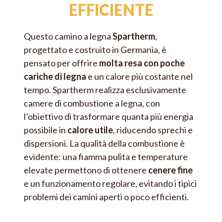
Funzionamento sportello
: scorrevole, non
EFFICIENTE
automatico
Battuta sportello
: in basso
BONIFICO BANCARIO
Questo camino a legna
Spartherm
,
Classe di efficienza energetica
: A+
progettato e costruito in Germania, è
Potenza termica
: a 7,7 a 17 KW
pensato per offrire
molta resa con poche
Indipedente dall'aria ambiente
(RLU)X: opzionale
cariche di legna
e un calore più costante nel
tempo. Spartherm realizza esclusivamente
camere di combustione a legna, con
l’obiettivo di trasformare quanta più energia
possibile in
calore utile
, riducendo sprechi e
dispersioni. La qualità della combustione è
evidente: una fiamma pulita e temperature
elevate permettono di ottenere
cenere fine
e un funzionamento regolare, evitando i tipici
problemi dei camini aperti o poco efficienti.