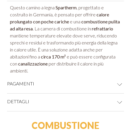
Questo camino a legna
Spartherm
, progettato e
costruito in Germania, è pensato per offrire
calore
prolungato con poche cariche
e una
combustione pulita
ad alta resa
. La camera di combustione in
refrattario
mantiene temperature elevate dove serve, riducendo
sprechi e residui e trasformando più energia della legna
in calore utile. È una soluzione adatta anche per
abitazioni fino a
circa 170 m²
e può essere configurata
con
canalizzazione
per distribuire il calore in più
ambienti.
PAGAMENTI
CARTE DI CREDITO
DETTAGLI
COMBUSTIONE
Forma vetro
: diritto
PAYPAL (Pagamento in 3 rate senza interessi per ordini superiori a 30 €)