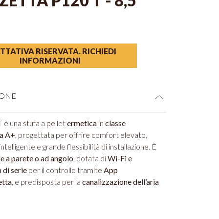
ZETTA P120 T - 8,5
TTATIVA RISERVATA. RICHIEDI
INFORMAZIONI
IONE
T
è una stufa a pellet
ermetica
in
classe
ca A+
, progettata per offrire comfort elevato,
intelligente e grande flessibilità di installazione. È
le a parete o ad angolo
, dotata di
Wi-Fi e
 di serie
per il controllo tramite
App
tta
, e predisposta per la
canalizzazione dell’aria