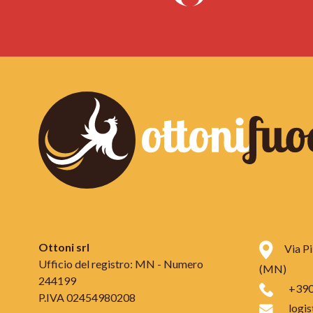
Ottoni srl
Via P
Ufficio del registro: MN - Numero
(MN)
244199
+39
P.IVA 02454980208
logi