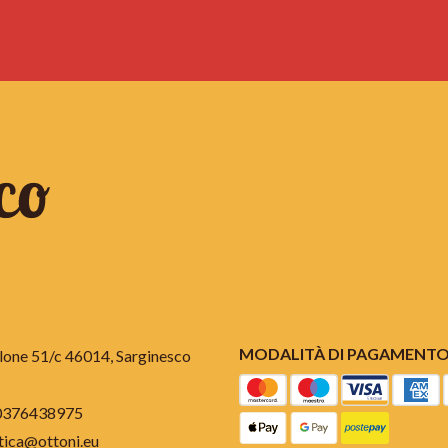
MODALITÀ DI PAGAMENT
ilone 51/c 46014, Sarginesco
0376438975
stica@ottoni.eu