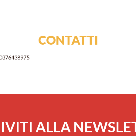
Dot
foc
aspi
CONTATTI
90376438975
IVITI ALLA NEWSL