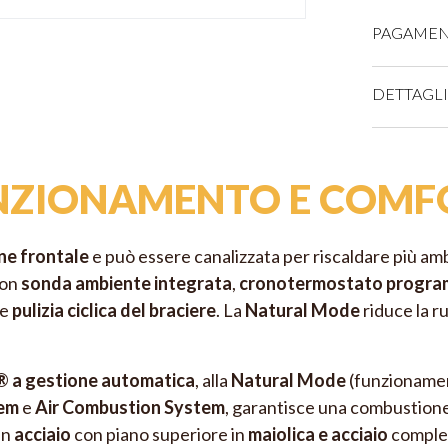
PAGAMEN
CARTE DI 
DETTAGL
Pot
NZIONAMENTO E COMF
Vol
PAYPAL (Pagam
Ren
ne frontale
e può essere canalizzata per riscaldare più amb
BONIFICO 
Con
con
sonda ambiente integrata
,
cronotermostato progra
Ser
e
pulizia ciclica del braciere
. La
Natural Mode
riduce la 
Live
 a gestione automatica
, alla
Natural Mode
(funzionament
Pes
tem
e
Air Combustion System
, garantisce una combustione
Sca
in
acciaio
con piano superiore in
maiolica e acciaio
complet
supe