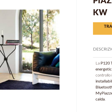
PIAZ
KW
TRA
DESCRIZ
La
P120 
energeti
controllo 
installabi
Bluetooth
MyPiazze
calda
.