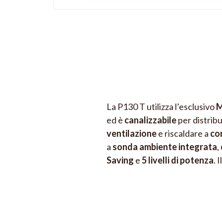
La P130 T utilizza l’esclusivo
M
ed è
canalizzabile
per distribui
ventilazione
e riscaldare a
co
a
sonda ambiente integrata
,
Saving
e
5 livelli di potenza
. 