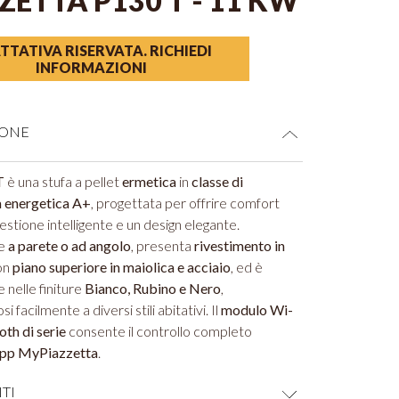
ZETTA P130 T - 11 KW
TTATIVA RISERVATA. RICHIEDI
INFORMAZIONI
IONE
T
è una stufa a pellet
ermetica
in
classe di
a energetica A+
, progettata per offrire comfort
estione intelligente e un design elegante.
le
a parete o ad angolo
, presenta
rivestimento in
on
piano superiore in maiolica e acciaio
, ed è
e nelle finiture
Bianco, Rubino e Nero
,
i facilmente a diversi stili abitativi. Il
modulo Wi-
oth di serie
consente il controllo completo
pp MyPiazzetta
.
TI