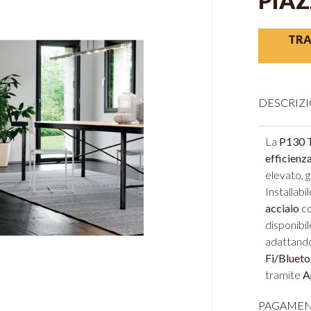
PIAZ
TRA
DESCRIZ
La
P130 
efficienz
elevato, g
Installabi
acciaio
c
disponibil
adattandos
Fi/Blueto
tramite
A
PAGAMEN