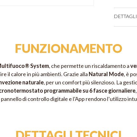
CARTE DI 
DETTAGL
Cla
FUNZIONAMENTO
Mul
PAYPAL (Pagam
5 li
ultifuoco® System
, che permette un riscaldamento a
ve
BONIFICO 
Wi-
re il calore in più ambienti. Grazie alla
Natural Mode
, è po
Cro
nvezione naturale
, per un comfort più silenzioso. La gest
cronotermostato programmabile su 6 fasce giornaliere
Son
Il pannello di controllo digitale e l’App rendono l’utilizzo intui
Eco
Sca
Sca
DETTAGLI TECNICI