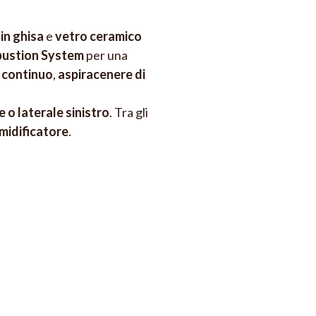
ta ghisa, vetro 750°C
in ghisa
e
vetro ceramico
bustion System
per una
a continuo
,
aspiracenere di
 o laterale sinistro
. Tra gli
midificatore
.