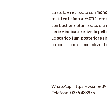
La stufa è realizzata con
monob
resistente fino a 750°C
. Inte
combustione ottimizzata, oltr
serie
e
indicatore livello pell
Lo
scarico fumi posteriore si
optional sono disponibili
venti
WhatsApp:
https://wa.me/3
Telefono:
0376 438975