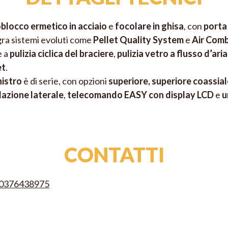
Por
locco ermetico in acciaio
e
focolare in ghisa
, con
porta 
gra sistemi evoluti come
Pellet Quality System
e
Air Com
e a
pulizia ciclica del braciere
,
pulizia vetro a flusso d’ari
et
.
nistro
è di serie, con opzioni
superiore, superiore coassiale
lazione laterale
,
telecomando EASY con display LCD
e
u
CONTATTI
90376438975