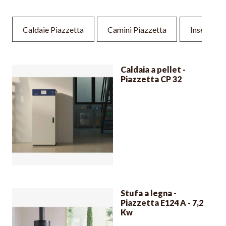
Caldaie Piazzetta
Camini Piazzetta
Inserti ca
Caldaia a pellet -
Piazzetta CP 32
Stufa a legna -
Piazzetta E124 A - 7,2
Kw