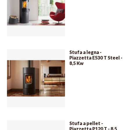
Stufa a legna -
Piazzetta E530 T Steel -
8,5 Kw
Stufa a pellet -
Piazzetta P120 T - 8,5